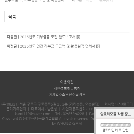
목록
다음글 |
2025년도 기부금품 모집 완료보고서
이전글 |
2025년도 연간 기부금 모금액 및 활용실적 명세서
이용약관
개인정보취급방침
이메일주소무단수집거부
(우:08321) 서울 구로구 구로동로5길 2 , 2층 (가리봉동, 오봉빌딩)
｜
회사명 : (사)한국다
문화가족협회
｜
대표이사 : 남윤성
｜
사업자등록번호 : 119-82-11073
｜
Email :
kamf119@naver.com
｜
Tel : 02-853-4228
｜
Fax : 02-853-4229
Copyright © (사)한국다문화가족협회 All rights reserved.
Designed & Programmed
by WHOISDREAM