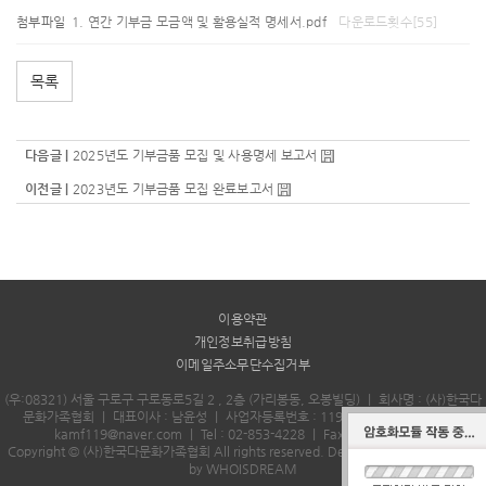
첨부파일
연간 기부금 모금액 및 활용실적 명세서.pdf
다운로드횟수[55]
목록
다음글 |
2025년도 기부금품 모집 및 사용명세 보고서
이전글 |
2023년도 기부금품 모집 완료보고서
이용약관
개인정보취급방침
이메일주소무단수집거부
(우:08321) 서울 구로구 구로동로5길 2 , 2층 (가리봉동, 오봉빌딩)
｜
회사명 : (사)한국다
문화가족협회
｜
대표이사 : 남윤성
｜
사업자등록번호 : 119-82-11073
｜
Email :
kamf119@naver.com
｜
Tel : 02-853-4228
｜
Fax : 02-853-4229
Copyright © (사)한국다문화가족협회 All rights reserved.
Designed & Programmed
by WHOISDREAM