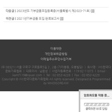
다음글 |
2023년도 기부금품모집등록증(서울특별시 제2023-71호)
이전글 |
2021년기부금품 모집 완료보고서
이용약관
개인정보취급방침
이메일주소무단수집거부
(우:08321) 서울 구로구 구로동로5길 2 , 2층 (가리봉동, 오봉빌딩)
｜
회사명 : (사)한국다
문화가족협회
｜
대표이사 : 남윤성
｜
사업자등록번호 : 119-82-11073
｜
Email :
kamf119@naver.com
｜
Tel : 02-853-4228
｜
Fax : 02-853-4229
Copyright © (사)한국다문화가족협회 All rights reserved.
Designed & Programmed
by WHOISDREAM