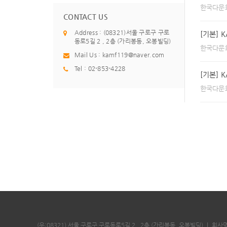
한국다문
CONTACT US
Address : (08321)서울 구로구 구로
[기본] 
동로5길 2 , 2층 (가리봉동, 오봉빌딩)
한국다문
Mail Us :
kamf119@naver.com
Tel : 02-853-4228
[기본] 
한국다문
(우:08321) 서울 구로구 구로동로5길 2 , 2층 (가리봉동, 오봉빌딩)
｜
회사명