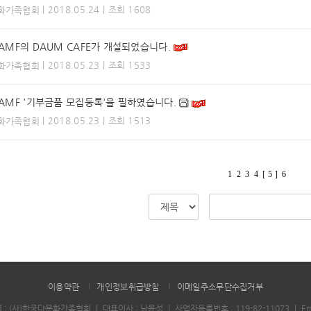
| 2018.05.24 | 조회 1608
화가족협회
KAMF의 DAUM CAFE가 개설되었습니다.
| 2018.05.23 | 조회 1533
화가족협회
KAMF '기부금품 모집등록'을 필하였습니다.
| 2018.05.23 | 조회 1513
화가족협회
1
2
3
4
[ 5 ]
6
이용약관
개인정보취급방침
이메일주소무단수집거부
 : (사)한국다문화가족협회
｜
대표이사 : 남윤성
｜
사업자등록번호 : 119-82-11073
｜
Em