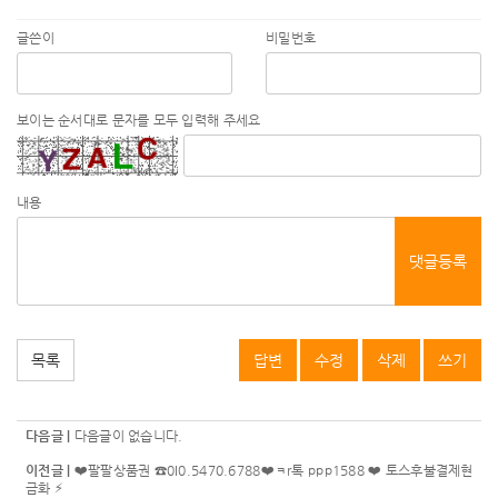
글쓴이
비밀번호
보이는 순서대로 문자를 모두 입력해 주세요
내용
댓글등록
목록
답변
수정
삭제
쓰기
다음글 |
다음글이 없습니다.
이전글 |
❤️팔팔상품권 ☎0I0.5470.6788❤️ㅋr톡 ppp1588 ❤️ 토스후불결제현
금화 ⚡